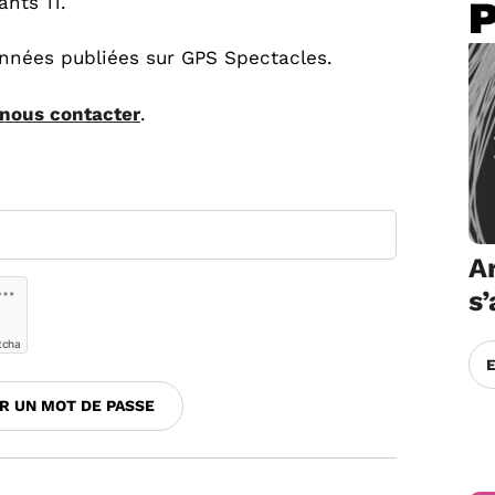
ants 11.
onnées publiées sur GPS Spectacles.
nous contacter
.
Ar
s
tcha