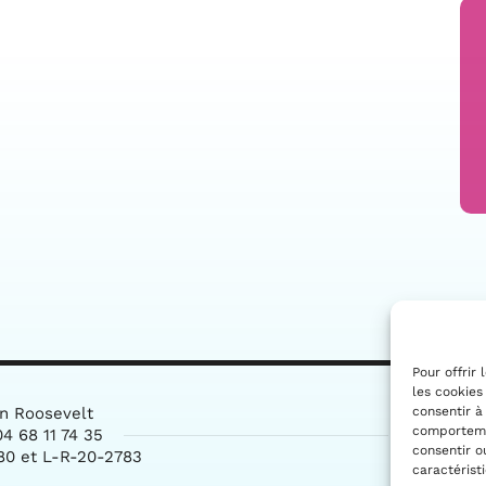
Pour offrir
les cookies
consentir à
in Roosevelt
comportemen
4 68 11 74 35
consentir o
80 et L-R-20-2783
caractérist