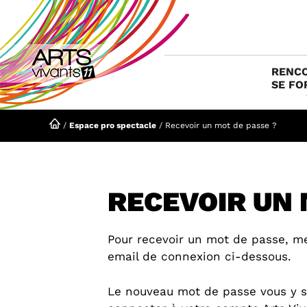
Aller
au
contenu
RENCO
SE FO
/
Espace pro spectacle
/
Recevoir un mot de passe ?
RECEVOIR UN 
Pour recevoir un mot de passe, m
email de connexion ci-dessous.
Le nouveau mot de passe vous y s