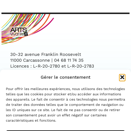
30-32 avenue Franklin Roosevelt
11000 Carcassonne | 04 68 11 74 35
Licences : L-R-20-2780 et L-R-20-2783
Gérer le consentement
Facebook
Instag
CONTACTEZ-NOUS
Pour offrir les meilleures expériences, nous utilisons des technologies
telles que les cookies pour stocker et/ou accéder aux informations
des appareils. Le fait de consentir à ces technologies nous permettra
ASSOCIATION CONVENTIONNÉE PAR LE
DÉPARTEMENT DE L'AUDE ET LA DIRECTION
de traiter des données telles que le comportement de navigation ou
RÉGIONALE DES AFFAIRES CULTURELLES
les ID uniques sur ce site. Le fait de ne pas consentir ou de retirer
OCCITANIE
son consentement peut avoir un effet négatif sur certaines
caractéristiques et fonctions.