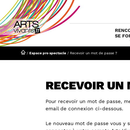
Aller
au
contenu
RENCO
SE FO
/
Espace pro spectacle
/
Recevoir un mot de passe ?
RECEVOIR UN 
Pour recevoir un mot de passe, m
email de connexion ci-dessous.
Le nouveau mot de passe vous y s