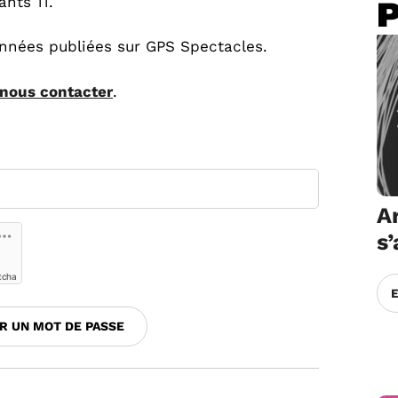
ants 11.
onnées publiées sur GPS Spectacles.
nous contacter
.
Ar
s
tcha