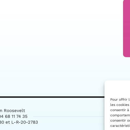
Pour offrir
les cookies
consentir à
in Roosevelt
comportemen
4 68 11 74 35
consentir o
80 et L-R-20-2783
caractérist