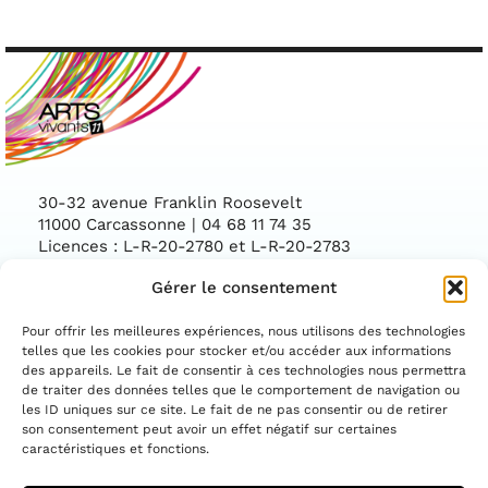
30-32 avenue Franklin Roosevelt
11000 Carcassonne | 04 68 11 74 35
Licences : L-R-20-2780 et L-R-20-2783
Gérer le consentement
Facebook
Instag
CONTACTEZ-NOUS
Pour offrir les meilleures expériences, nous utilisons des technologies
telles que les cookies pour stocker et/ou accéder aux informations
des appareils. Le fait de consentir à ces technologies nous permettra
ASSOCIATION CONVENTIONNÉE PAR LE
DÉPARTEMENT DE L'AUDE ET LA DIRECTION
de traiter des données telles que le comportement de navigation ou
RÉGIONALE DES AFFAIRES CULTURELLES
les ID uniques sur ce site. Le fait de ne pas consentir ou de retirer
OCCITANIE
son consentement peut avoir un effet négatif sur certaines
caractéristiques et fonctions.