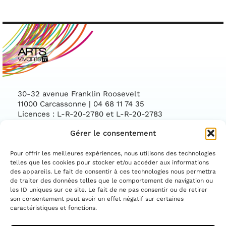
30-32 avenue Franklin Roosevelt
11000 Carcassonne | 04 68 11 74 35
Licences : L-R-20-2780 et L-R-20-2783
Gérer le consentement
Facebook
Instag
CONTACTEZ-NOUS
Pour offrir les meilleures expériences, nous utilisons des technologies
telles que les cookies pour stocker et/ou accéder aux informations
des appareils. Le fait de consentir à ces technologies nous permettra
ASSOCIATION CONVENTIONNÉE PAR LE
DÉPARTEMENT DE L'AUDE ET LA DIRECTION
de traiter des données telles que le comportement de navigation ou
RÉGIONALE DES AFFAIRES CULTURELLES
les ID uniques sur ce site. Le fait de ne pas consentir ou de retirer
OCCITANIE
son consentement peut avoir un effet négatif sur certaines
caractéristiques et fonctions.