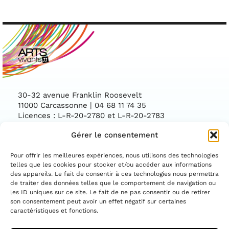
30-32 avenue Franklin Roosevelt
11000 Carcassonne | 04 68 11 74 35
Licences : L-R-20-2780 et L-R-20-2783
Gérer le consentement
Facebook
Instag
CONTACTEZ-NOUS
Pour offrir les meilleures expériences, nous utilisons des technologies
telles que les cookies pour stocker et/ou accéder aux informations
des appareils. Le fait de consentir à ces technologies nous permettra
ASSOCIATION CONVENTIONNÉE PAR LE
DÉPARTEMENT DE L'AUDE ET LA DIRECTION
de traiter des données telles que le comportement de navigation ou
RÉGIONALE DES AFFAIRES CULTURELLES
les ID uniques sur ce site. Le fait de ne pas consentir ou de retirer
OCCITANIE
son consentement peut avoir un effet négatif sur certaines
caractéristiques et fonctions.