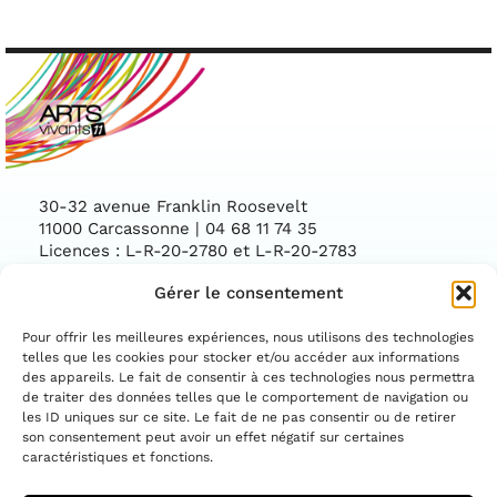
30-32 avenue Franklin Roosevelt
11000 Carcassonne | 04 68 11 74 35
Licences : L-R-20-2780 et L-R-20-2783
Gérer le consentement
Facebook
Instag
CONTACTEZ-NOUS
Pour offrir les meilleures expériences, nous utilisons des technologies
telles que les cookies pour stocker et/ou accéder aux informations
des appareils. Le fait de consentir à ces technologies nous permettra
ASSOCIATION CONVENTIONNÉE PAR LE
DÉPARTEMENT DE L'AUDE ET LA DIRECTION
de traiter des données telles que le comportement de navigation ou
RÉGIONALE DES AFFAIRES CULTURELLES
les ID uniques sur ce site. Le fait de ne pas consentir ou de retirer
OCCITANIE
son consentement peut avoir un effet négatif sur certaines
caractéristiques et fonctions.