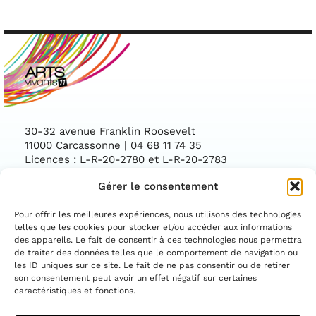
30-32 avenue Franklin Roosevelt
11000 Carcassonne | 04 68 11 74 35
Licences : L-R-20-2780 et L-R-20-2783
Gérer le consentement
Facebook
Instag
CONTACTEZ-NOUS
Pour offrir les meilleures expériences, nous utilisons des technologies
telles que les cookies pour stocker et/ou accéder aux informations
des appareils. Le fait de consentir à ces technologies nous permettra
ASSOCIATION CONVENTIONNÉE PAR LE
DÉPARTEMENT DE L'AUDE ET LA DIRECTION
de traiter des données telles que le comportement de navigation ou
RÉGIONALE DES AFFAIRES CULTURELLES
les ID uniques sur ce site. Le fait de ne pas consentir ou de retirer
OCCITANIE
son consentement peut avoir un effet négatif sur certaines
caractéristiques et fonctions.