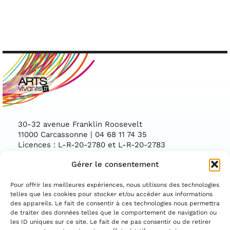
30-32 avenue Franklin Roosevelt
11000 Carcassonne | 04 68 11 74 35
Licences : L-R-20-2780 et L-R-20-2783
Gérer le consentement
Facebook
Instag
CONTACTEZ-NOUS
Pour offrir les meilleures expériences, nous utilisons des technologies
telles que les cookies pour stocker et/ou accéder aux informations
des appareils. Le fait de consentir à ces technologies nous permettra
ASSOCIATION CONVENTIONNÉE PAR LE
DÉPARTEMENT DE L'AUDE ET LA DIRECTION
de traiter des données telles que le comportement de navigation ou
RÉGIONALE DES AFFAIRES CULTURELLES
les ID uniques sur ce site. Le fait de ne pas consentir ou de retirer
OCCITANIE