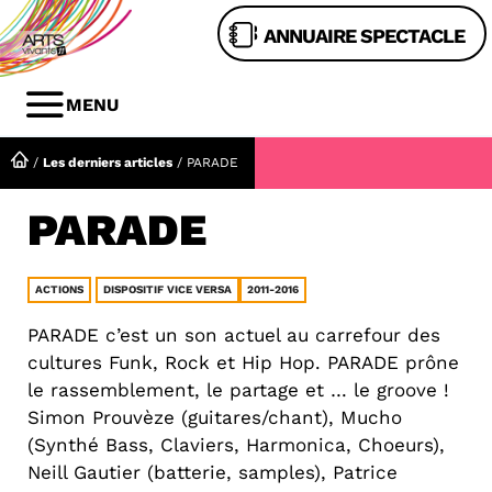
Aller
ANNUAIRE SPECTACLE
au
contenu
MENU
MENU
/
Les derniers articles
/
PARADE
PARADE
ACTIONS
DISPOSITIF VICE VERSA
2011-2016
PARADE c’est un son actuel au carrefour des
cultures Funk, Rock et Hip Hop. PARADE prône
le rassemblement, le partage et … le groove !
Simon Prouvèze (guitares/chant), Mucho
(Synthé Bass, Claviers, Harmonica, Choeurs),
Neill Gautier (batterie, samples), Patrice