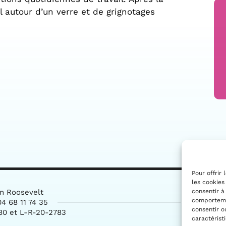
 autour d’un verre et de grignotages
Pour offrir
les cookies
consentir à
in Roosevelt
comportemen
4 68 11 74 35
consentir o
80 et L-R-20-2783
caractérist