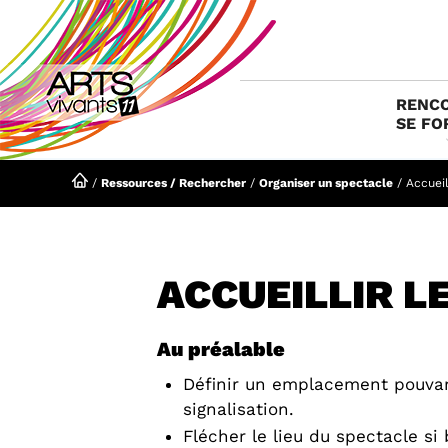
Aller
au
contenu
RENCO
SE FO
/
Ressources / Rechercher
/
Organiser un spectacle
/
Accueil
ACCUEILLIR L
Au préalable
Définir un emplacement pouvant
signalisation.
Flécher le lieu du spectacle si 