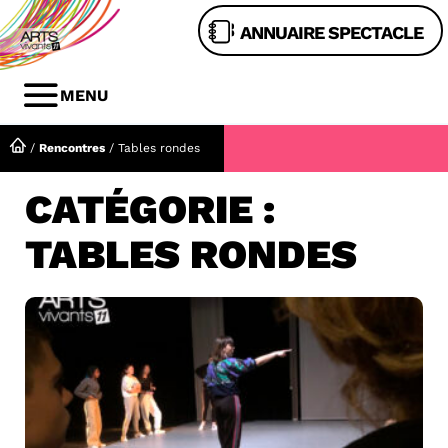
Aller
ANNUAIRE SPECTACLE
au
contenu
MENU
MENU
/
Rencontres
/
Tables rondes
CATÉGORIE :
TABLES RONDES