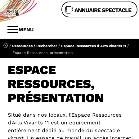
Aller
ANNUAIRE SPECTACLE
au
contenu
MENU
MENU
/
Ressources / Rechercher
/
Espace Ressources d’Arts Vivants 11
/
Espace Ressources, présentation
ESPACE
RESSOURCES,
PRÉSENTATION
Situé dans nos locaux, l’Espace Ressources
d’Arts Vivants 11 est un équipement
entièrement dédié au monde du spectacle
vivant. Un espace de travail, un accès internet