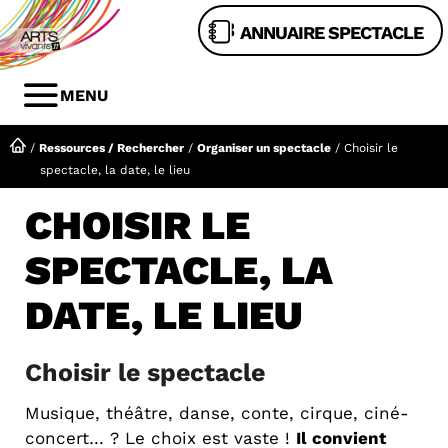
Aller
ANNUAIRE SPECTACLE
au
contenu
MENU
MENU
/
Ressources / Rechercher
/
Organiser un spectacle
/
Choisir le
spectacle, la date, le lieu
CHOISIR LE
SPECTACLE, LA
DATE, LE LIEU
Choisir le spectacle
Musique, théâtre, danse, conte, cirque, ciné-
concert… ? Le choix est vaste !
Il convient