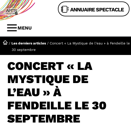
Aller
ANNUAIRE SPECTACLE
au
contenu
MENU
MENU
/
Les derniers articles
/
Concert « La Mystique de l’eau » à Fendeille le
30 septembre
CONCERT « LA
MYSTIQUE DE
L’EAU » À
FENDEILLE LE 30
SEPTEMBRE