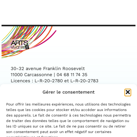
30-32 avenue Franklin Roosevelt
11000 Carcassonne | 04 68 11 74 35
Licences : L-R-20-2780 et L-R-20-2783
Gérer le consentement
Facebook
Instag
CONTACTEZ-NOUS
Pour offrir les meilleures expériences, nous utilisons des technologies
telles que les cookies pour stocker et/ou accéder aux informations
des appareils. Le fait de consentir à ces technologies nous permettra
ASSOCIATION CONVENTIONNÉE PAR LE
DÉPARTEMENT DE L'AUDE ET LA DIRECTION
de traiter des données telles que le comportement de navigation ou
RÉGIONALE DES AFFAIRES CULTURELLES
les ID uniques sur ce site. Le fait de ne pas consentir ou de retirer
OCCITANIE
son consentement peut avoir un effet négatif sur certaines