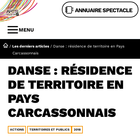
Aller
ANNUAIRE SPECTACLE
au
contenu
MENU
MENU
/
Les derniers articles
/
Danse : résidence de territoire en Pays
Carcassonnais
DANSE : RÉSIDENCE
DE TERRITOIRE EN
PAYS
CARCASSONNAIS
ACTIONS
TERRITOIRES ET PUBLICS
2018