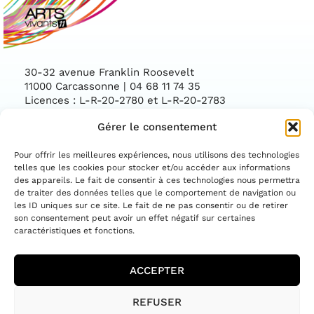
30-32 avenue Franklin Roosevelt
11000 Carcassonne | 04 68 11 74 35
Licences : L-R-20-2780 et L-R-20-2783
Gérer le consentement
Facebook
Instag
CONTACTEZ-NOUS
Pour offrir les meilleures expériences, nous utilisons des technologies
telles que les cookies pour stocker et/ou accéder aux informations
des appareils. Le fait de consentir à ces technologies nous permettra
ASSOCIATION CONVENTIONNÉE PAR LE
DÉPARTEMENT DE L'AUDE ET LA DIRECTION
de traiter des données telles que le comportement de navigation ou
RÉGIONALE DES AFFAIRES CULTURELLES
les ID uniques sur ce site. Le fait de ne pas consentir ou de retirer
OCCITANIE
son consentement peut avoir un effet négatif sur certaines
caractéristiques et fonctions.
ACCEPTER
MENTIONS LÉGALES
REFUSER
POLITIQUE DE COOKIES (UE)