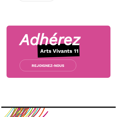
Adhérez
Arts Vivants 11
REJOIGNEZ-NOUS