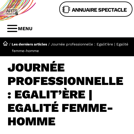
Aller
ANNUAIRE SPECTACLE
au
contenu
MENU
MENU
/
Les derniers articles
/
Journée professionnelle : Egalit’ère | Egalité
femme-homme
JOURNÉE
PROFESSIONNELLE
: EGALIT’ÈRE |
EGALITÉ FEMME-
HOMME