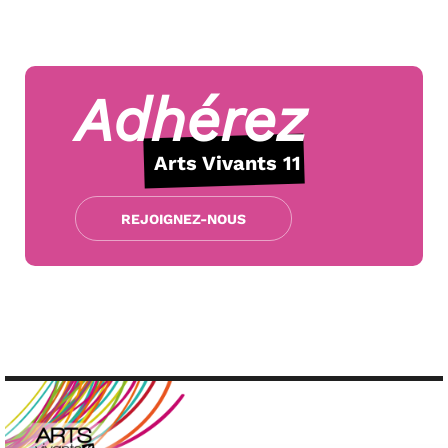
Adhérez
Arts Vivants 11
REJOIGNEZ-NOUS