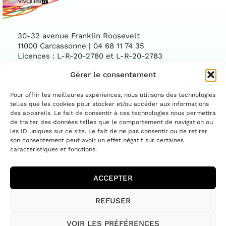
30-32 avenue Franklin Roosevelt
11000 Carcassonne | 04 68 11 74 35
Licences : L-R-20-2780 et L-R-20-2783
Gérer le consentement
Facebook
Instag
CONTACTEZ-NOUS
Pour offrir les meilleures expériences, nous utilisons des technologies
telles que les cookies pour stocker et/ou accéder aux informations
des appareils. Le fait de consentir à ces technologies nous permettra
ASSOCIATION CONVENTIONNÉE PAR LE
DÉPARTEMENT DE L'AUDE ET LA DIRECTION
de traiter des données telles que le comportement de navigation ou
RÉGIONALE DES AFFAIRES CULTURELLES
les ID uniques sur ce site. Le fait de ne pas consentir ou de retirer
OCCITANIE
son consentement peut avoir un effet négatif sur certaines
caractéristiques et fonctions.
ACCEPTER
MENTIONS LÉGALES
REFUSER
POLITIQUE DE COOKIES (UE)
POLITIQUE DE CONFIDENTIALITÉ
CONDITIONS GÉNÉRALES
VOIR LES PRÉFÉRENCES