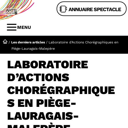
Aller
ANNUAIRE SPECTACLE
au
contenu
MENU
MENU
/
Les derniers articles
/
Laboratoire d’Actions Chorégraphiques en
Piège-Lauragais-Malepère
LABORATOIRE
D’ACTIONS
CHORÉGRAPHIQUE
S EN PIÈGE-
LAURAGAIS-