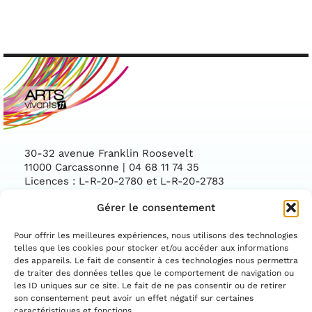
30-32 avenue Franklin Roosevelt
11000 Carcassonne | 04 68 11 74 35
Licences : L-R-20-2780 et L-R-20-2783
Gérer le consentement
Facebook
Instag
CONTACTEZ-NOUS
Pour offrir les meilleures expériences, nous utilisons des technologies
telles que les cookies pour stocker et/ou accéder aux informations
des appareils. Le fait de consentir à ces technologies nous permettra
ASSOCIATION CONVENTIONNÉE PAR LE
DÉPARTEMENT DE L'AUDE ET LA DIRECTION
de traiter des données telles que le comportement de navigation ou
RÉGIONALE DES AFFAIRES CULTURELLES
les ID uniques sur ce site. Le fait de ne pas consentir ou de retirer
OCCITANIE
son consentement peut avoir un effet négatif sur certaines
caractéristiques et fonctions.