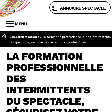
Aller
ANNUAIRE SPECTACLE
au
contenu
MENU
MENU
/
Les derniers articles
/
La formation professionnelle des intermittents
du spectacle, sécurisez votre parcours professionnel
LA FORMATION
PROFESSIONNELLE
DES
INTERMITTENTS
DU SPECTACLE,