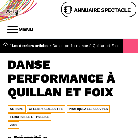
Aller
ANNUAIRE SPECTACLE
au
contenu
MENU
MENU
/
Les derniers articles
/
Danse performance à Quillan et Foix
DANSE
PERFORMANCE À
QUILLAN ET FOIX
ACTIONS
ATELIERS COLLECTIFS
PRATIQUEZ LES OEUVRES
TERRITOIRES ET PUBLICS
2022
« Frérocité »