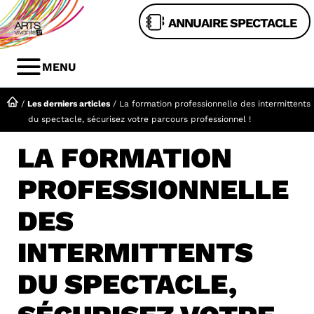
Aller
ANNUAIRE SPECTACLE
au
contenu
MENU
MENU
/
Les derniers articles
/
La formation professionnelle des intermittents
du spectacle, sécurisez votre parcours professionnel !
LA FORMATION
PROFESSIONNELLE
DES
INTERMITTENTS
DU SPECTACLE,