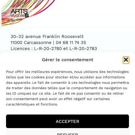
30-32 avenue Franklin Roosevelt
11000 Carcassonne | 04 68 11 74 35
Licences : L-R-20-2780 et L-R-20-2783
Gérer le consentement
Facebook
Instag
CONTACTEZ-NOUS
Pour offrir les meilleures expériences, nous utilisons des technologies
telles que les cookies pour stocker et/ou accéder aux informations
des appareils. Le fait de consentir à ces technologies nous permettra
ASSOCIATION CONVENTIONNÉE PAR LE
DÉPARTEMENT DE L'AUDE ET LA DIRECTION
de traiter des données telles que le comportement de navigation ou
RÉGIONALE DES AFFAIRES CULTURELLES
les ID uniques sur ce site. Le fait de ne pas consentir ou de retirer
OCCITANIE
son consentement peut avoir un effet négatif sur certaines
caractéristiques et fonctions.
ACCEPTER
MENTIONS LÉGALES
REFUSER