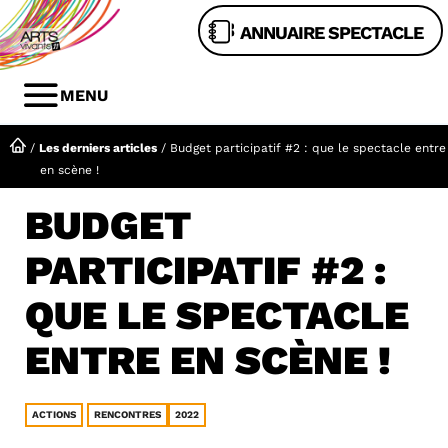
Aller
ANNUAIRE SPECTACLE
au
contenu
MENU
MENU
/
Les derniers articles
/
Budget participatif #2 : que le spectacle entre
en scène !
BUDGET
PARTICIPATIF #2 :
QUE LE SPECTACLE
ENTRE EN SCÈNE !
ACTIONS
RENCONTRES
2022