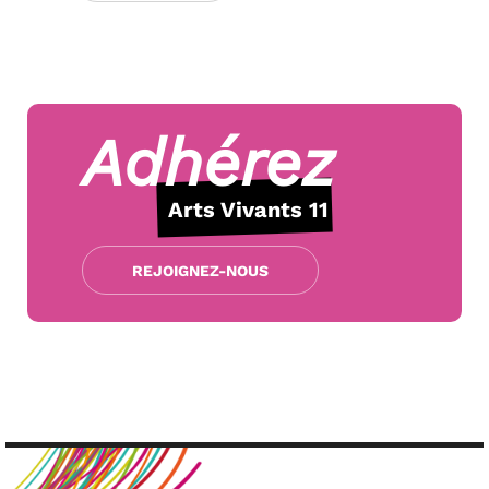
Adhérez
Arts Vivants 11
REJOIGNEZ-NOUS