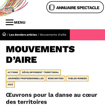
Aller
ANNUAIRE SPECTACLE
au
contenu
MENU
MENU
/
Les derniers articles
/
Mouvements d’aiRe
MOUVEMENTS
D’AIRE
ACTIONS
DÉVELOPPEMENT TERRITORIAL
JOURNÉES PROFESSIONNELLES
RENCONTRES
TABLES RONDES
2022
Œuvrons pour la danse au cœur
des territoires