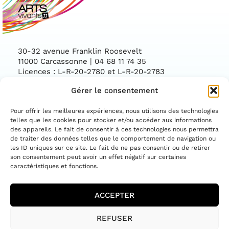
30-32 avenue Franklin Roosevelt
11000 Carcassonne | 04 68 11 74 35
Licences : L-R-20-2780 et L-R-20-2783
Gérer le consentement
Facebook
Instag
CONTACTEZ-NOUS
Pour offrir les meilleures expériences, nous utilisons des technologies
telles que les cookies pour stocker et/ou accéder aux informations
des appareils. Le fait de consentir à ces technologies nous permettra
ASSOCIATION CONVENTIONNÉE PAR LE
DÉPARTEMENT DE L'AUDE ET LA DIRECTION
de traiter des données telles que le comportement de navigation ou
RÉGIONALE DES AFFAIRES CULTURELLES
les ID uniques sur ce site. Le fait de ne pas consentir ou de retirer
OCCITANIE
son consentement peut avoir un effet négatif sur certaines
caractéristiques et fonctions.
ACCEPTER
MENTIONS LÉGALES
REFUSER
POLITIQUE DE COOKIES (UE)
POLITIQUE DE CONFIDENTIALITÉ