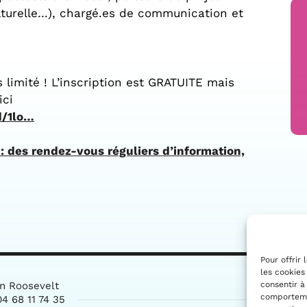
culturelle…), chargé.es de communication et
 limité ! L’inscription est GRATUITE mais
ici
d/1lo…
: des rendez-vous réguliers d’information,
Pour offrir
les cookies
consentir à
in Roosevelt
comportemen
4 68 11 74 35