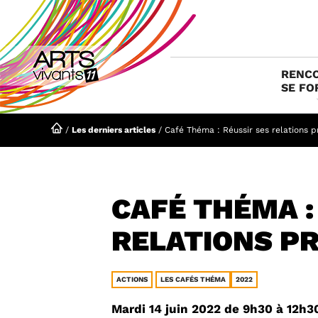
Aller
au
contenu
RENCO
SE FO
/
Les derniers articles
/
Café Théma : Réussir ses relations p
CAFÉ THÉMA :
RELATIONS P
ACTIONS
LES CAFÉS THÉMA
2022
Mardi 14 juin 2022 de 9h30 à 12h3