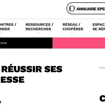
ANNUAIRE SPE
NTRES /
RESSOURCES /
RÉSEAU /
ESPAC
RMER
RECHERCHER
COOPÉRER
SE RÉ
resse
 RÉUSSIR SES
RESSE
0