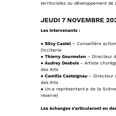
territoriales au développement de 
JEUDI 7 NOVEMBRE 20
Les intervenants :
●
Silvy Castel
– Conseillère action 
Occitanie
●
Thierry Gourmelen
– Directeur 
●
Audrey Desbois
– Artiste choré
des Arts
●
Camille Casteignau
– Directeur
des Arts
● Un.e représentant.e de la Scèn
réserve)
Les échanges s’articuleront en deu