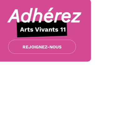
Adhérez
Arts Vivants 11
REJOIGNEZ-NOUS