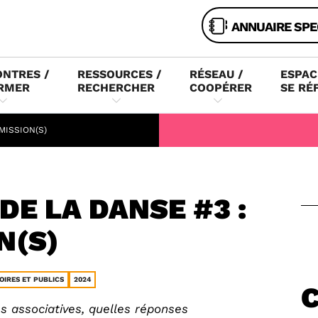
ANNUAIRE SPE
NTRES /
RESSOURCES /
RÉSEAU /
ESPAC
RMER
RECHERCHER
COOPÉRER
SE RÉ
SMISSION(S)
DE LA DANSE #3 :
N(S)
OIRES ET PUBLICS
2024
ves associatives, quelles réponses