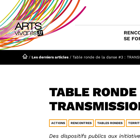
Aller
au
contenu
RENCO
SE FO
/
Les derniers articles
/
Table ronde de la danse #3 : TRAN
TABLE RONDE 
TRANSMISSIO
ACTIONS
RENCONTRES
TABLES RONDES
TERRIT
Des dispositifs publics aux initiati