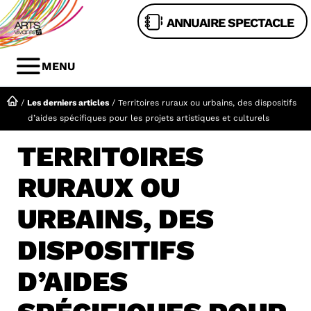
Aller
ANNUAIRE SPECTACLE
au
contenu
MENU
MENU
/
Les derniers articles
/
Territoires ruraux ou urbains, des dispositifs
d’aides spécifiques pour les projets artistiques et culturels
TERRITOIRES
RURAUX OU
URBAINS, DES
DISPOSITIFS
D’AIDES