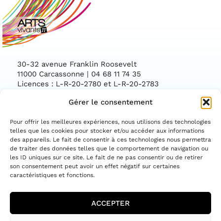
30-32 avenue Franklin Roosevelt
11000 Carcassonne | 04 68 11 74 35
Licences : L-R-20-2780 et L-R-20-2783
Gérer le consentement
Facebook
Instag
CONTACTEZ-NOUS
Pour offrir les meilleures expériences, nous utilisons des technologies
telles que les cookies pour stocker et/ou accéder aux informations
des appareils. Le fait de consentir à ces technologies nous permettra
ASSOCIATION CONVENTIONNÉE PAR LE
DÉPARTEMENT DE L'AUDE ET LA DIRECTION
de traiter des données telles que le comportement de navigation ou
RÉGIONALE DES AFFAIRES CULTURELLES
les ID uniques sur ce site. Le fait de ne pas consentir ou de retirer
OCCITANIE
son consentement peut avoir un effet négatif sur certaines
caractéristiques et fonctions.
ACCEPTER
MENTIONS LÉGALES