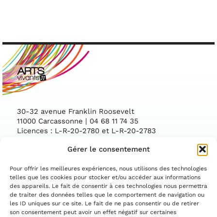
30-32 avenue Franklin Roosevelt
11000 Carcassonne | 04 68 11 74 35
Licences : L-R-20-2780 et L-R-20-2783
Gérer le consentement
Facebook
Instag
CONTACTEZ-NOUS
Pour offrir les meilleures expériences, nous utilisons des technologies
telles que les cookies pour stocker et/ou accéder aux informations
des appareils. Le fait de consentir à ces technologies nous permettra
ASSOCIATION CONVENTIONNÉE PAR LE
DÉPARTEMENT DE L'AUDE ET LA DIRECTION
de traiter des données telles que le comportement de navigation ou
RÉGIONALE DES AFFAIRES CULTURELLES
les ID uniques sur ce site. Le fait de ne pas consentir ou de retirer
OCCITANIE
son consentement peut avoir un effet négatif sur certaines