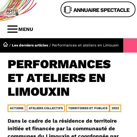
Aller
ANNUAIRE SPECTACLE
au
contenu
MENU
MENU
/
Les derniers articles
/
Performances et ateliers en Limouxin
PERFORMANCES
ET ATELIERS EN
LIMOUXIN
ACTIONS
ATELIERS COLLECTIFS
TERRITOIRES ET PUBLICS
2022
Dans le cadre de la résidence de territoire
initiée et financée par la communauté de
communes du Limouxin et coordonnée par