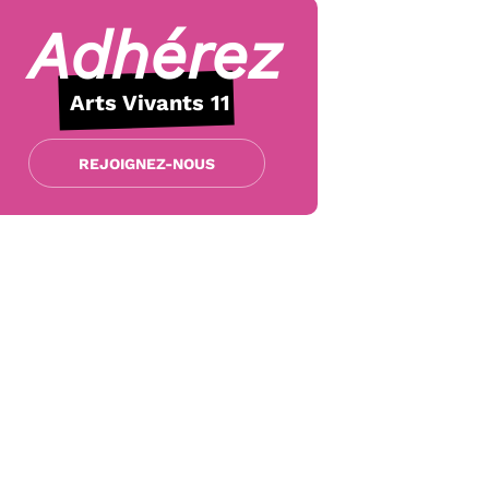
Adhérez
Arts Vivants 11
REJOIGNEZ-NOUS