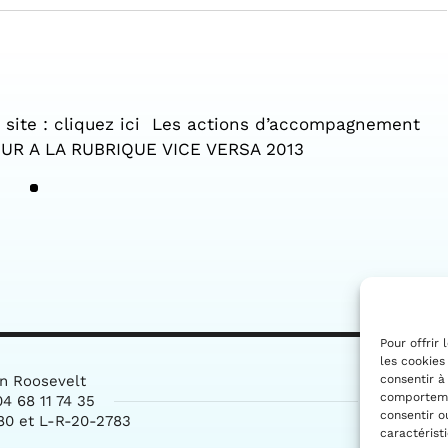
r site : cliquez ici Les actions d’accompagnement
TOUR A LA RUBRIQUE VICE VERSA 2013
Pour offrir
les cookies
consentir à
in Roosevelt
comportemen
4 68 11 74 35
consentir o
80 et L-R-20-2783
caractérist