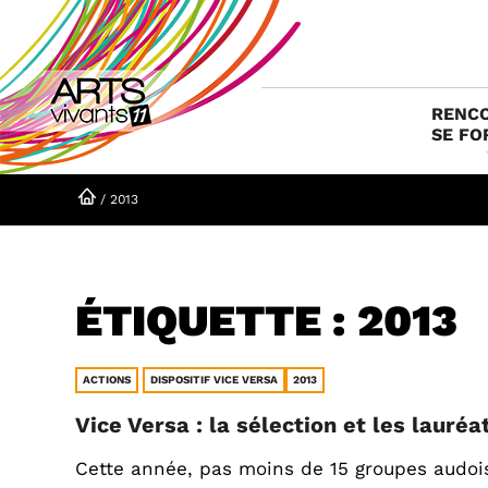
Aller
au
contenu
RENCO
SE FO
/
2013
ÉTIQUETTE :
2013
ACTIONS
DISPOSITIF VICE VERSA
2013
Vice Versa : la sélection et les lauréa
Cette année, pas moins de 15 groupes audoi