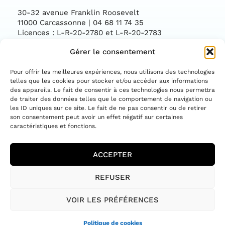
30-32 avenue Franklin Roosevelt
11000 Carcassonne | 04 68 11 74 35
Licences : L-R-20-2780 et L-R-20-2783
Gérer le consentement
Facebook
Instag
CONTACTEZ-NOUS
Pour offrir les meilleures expériences, nous utilisons des technologies
telles que les cookies pour stocker et/ou accéder aux informations
des appareils. Le fait de consentir à ces technologies nous permettra
ASSOCIATION CONVENTIONNÉE PAR LE
DÉPARTEMENT DE L'AUDE ET LA DIRECTION
de traiter des données telles que le comportement de navigation ou
RÉGIONALE DES AFFAIRES CULTURELLES
les ID uniques sur ce site. Le fait de ne pas consentir ou de retirer
OCCITANIE
son consentement peut avoir un effet négatif sur certaines
caractéristiques et fonctions.
ACCEPTER
MENTIONS LÉGALES
REFUSER
POLITIQUE DE COOKIES (UE)
POLITIQUE DE CONFIDENTIALITÉ
CONDITIONS GÉNÉRALES
VOIR LES PRÉFÉRENCES
Politique de cookies